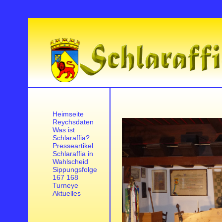
Heimseite
Reychsdaten
Was ist
Schlaraffia?
Presseartikel
Schlaraffia in
Wahlscheid
Sippungsfolge
167 168
Turneye
Aktuelles